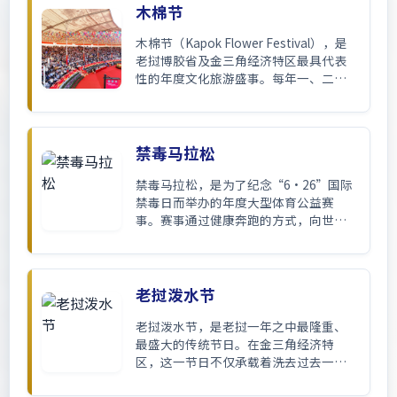
木棉节
木棉节（Kapok Flower Festival），是
老挝博胶省及金三角经济特区最具代表
性的年度文化旅游盛事。每年一、二月
间，湄公河畔的木棉花竞相绽放，红遍
枝头，木棉节也随之拉开帷幕。
禁毒马拉松
禁毒马拉松，是为了纪念“6·26”国际
禁毒日而举办的年度大型体育公益赛
事。赛事通过健康奔跑的方式，向世界
展示金三角经济特区“根除毒品、绿色
发展”的坚定决心，是特区转型发展的
重要文化名片。
老挝泼水节
老挝泼水节，是老挝一年之中最隆重、
最盛大的传统节日。在金三角经济特
区，这一节日不仅承载着洗去过去一年
霉运、祈求来年好运的美好愿望，更演
变为一场极具国际风情的跨国泼水狂欢