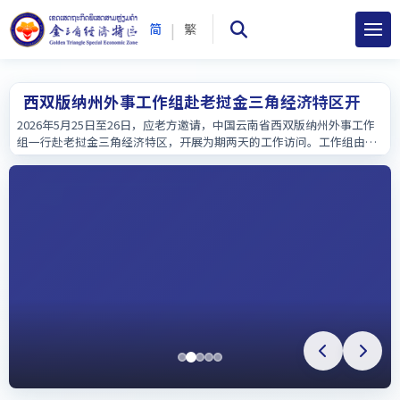
|
简
繁
西双版纳州外事工作组赴老挝金三角经济特区开展
工作访问—深化澜湄文旅合作 筑牢中老友好桥梁
2026年5月25日至26日，应老方邀请，中国云南省西双版纳州外事工作
组一行赴老挝金三角经济特区，开展为期两天的工作访问。工作组由西
双版纳州外办副主任刀琦带队，州外办及景洪市、勐海县、勐腊县外事
部门相关负责人，以及中方企业代表等随行。本次访问旨在实地调研澜
湄国际客运航....