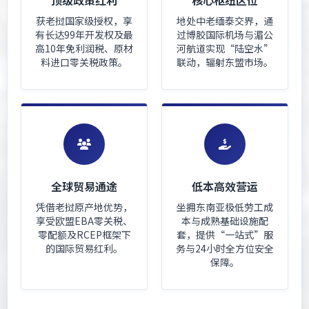
顶级政策红利
核心枢纽区位
获老挝国家级授权，享
地处中老缅泰交界，通
有长达99年开发权及最
过博胶国际机场与湄公
高10年免利润税、原材
河航道实现“陆空水”
料进口零关税政策。
联动，辐射东盟市场。
全球贸易通途
低本高效营运
凭借老挝原产地优势，
坐拥东南亚极低劳工成
享受欧盟EBA零关税、
本与成熟基础设施配
零配额及RCEP框架下
套，提供“一站式”服
的国际贸易红利。
务与24小时全方位安全
保障。