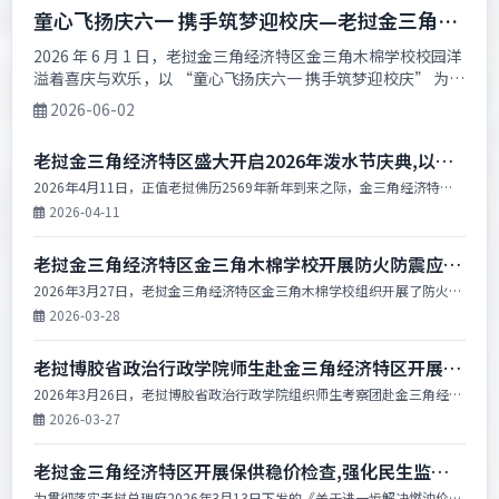
童心飞扬庆六一 携手筑梦迎校庆—老挝金三角经
济特区木棉学校隆重举行六一国际儿童节暨校庆
2026 年 6 月 1 日，老挝金三角经济特区金三角木棉学校校园洋
溢着喜庆与欢乐，以 “童心飞扬庆六一 携手筑梦迎校庆” 为主
系列活动
题的 “六一” 国际儿童节暨校庆...
2026-06-02
老挝金三角经济特区盛大开启2026年泼水节庆典,以文
化传承赋能旅游发展
2026年4月11日，正值老挝佛历2569年新年到来之际，金三角经济特区
在木棉岛“金三角之窗”景区隆重举行泼水节庆典开幕仪式。特区各界代
2026-04-11
表欢聚一堂，在辞旧迎新的...
老挝金三角经济特区金三角木棉学校开展防火防震应急
疏散演习
2026年3月27日，老挝金三角经济特区金三角木棉学校组织开展了防火防
震应急疏散演习，全面提升师生应对突发灾害的避险自救能力。特区管委
2026-03-28
会消防队、学校全体教职员工...
老挝博胶省政治行政学院师生赴金三角经济特区开展实
地教学交流(图文)
2026年3月26日，老挝博胶省政治行政学院组织师生考察团赴金三角经济
特区开展实地教学与经验交流活动。本次考察团由博胶省政治行政学院副
2026-03-27
院长玛丽·苏潘塔翁带领，共...
老挝金三角经济特区开展保供稳价检查,强化民生监管
严打哄抬物价
为贯彻落实老挝总理府2026年3月13日下发的《关于进一步解决燃油价格